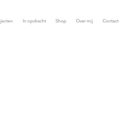
jecten
In opdracht
Shop
Over mij
Contact